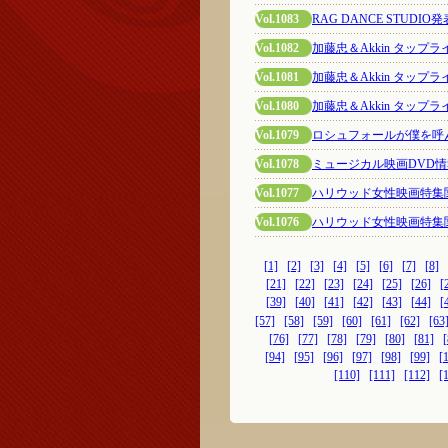
Vol.1083
RAG DANCE STUD
Vol.1082
加藤忠＆Akkin タップ
Vol.1081
加藤忠＆Akkin タップ
Vol.1080
加藤忠＆Akkin タップ
Vol.1079
ロシュフォールが僕を呼
Vol.1078
ミュージカル映画DVD
Vol.1077
ハリウッド女性映画特集
Vol.1076
ハリウッド女性映画特集
[1]
[2]
[3]
[4]
[5]
[6]
[7]
[8]
[21]
[22]
[23]
[24]
[25]
[26]
[
[39]
[40]
[41]
[42]
[43]
[44]
[
[57]
[58]
[59]
[60]
[61]
[62]
[63
[76]
[77]
[78]
[79]
[80]
[81]
[
[94]
[95]
[96]
[97]
[98]
[99]
[
[110]
[111]
[112]
[