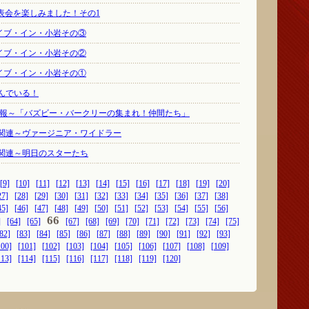
IO発表会を楽しみました！その1
ライブ・イン・小岩その③
ライブ・イン・小岩その②
ライブ・イン・小岩その①
んでいる！
情報～「バズビー・バークリーの集まれ！仲間たち」
関連～ヴァージニア・ワイドラー
関連～明日のスターたち
[9]
[10]
[11]
[12]
[13]
[14]
[15]
[16]
[17]
[18]
[19]
[20]
27]
[28]
[29]
[30]
[31]
[32]
[33]
[34]
[35]
[36]
[37]
[38]
45]
[46]
[47]
[48]
[49]
[50]
[51]
[52]
[53]
[54]
[55]
[56]
66
]
[64]
[65]
[67]
[68]
[69]
[70]
[71]
[72]
[73]
[74]
[75]
82]
[83]
[84]
[85]
[86]
[87]
[88]
[89]
[90]
[91]
[92]
[93]
100]
[101]
[102]
[103]
[104]
[105]
[106]
[107]
[108]
[109]
113]
[114]
[115]
[116]
[117]
[118]
[119]
[120]