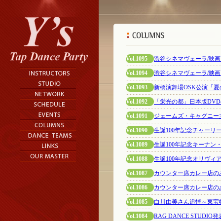
Vol.1095
渋谷シネマヴェーラ/映
Vol.1094
渋谷シネマヴェーラ/映
Vol.1093
新橋演舞場OSK公演「
Vol.1092
「栄光の都」日本版DV
Vol.1091
ジェームズ・キャグニー
Vol.1090
生誕100年記念チャー
Vol.1089
生誕100年記念キーナン
Vol.1088
生誕100年記念オリヴ
Vol.1087
カウンター席カレー店の
Vol.1086
カウンター席カレー店の
Vol.1085
白川由美さん追悼～東宝
Vol.1084
RAG DANCE STUD