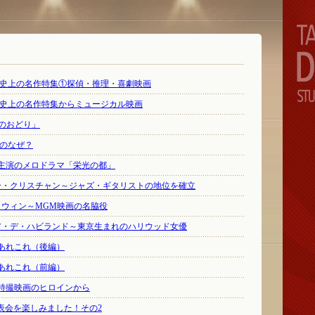
画史上の名作特集①探偵・推理・喜劇映画
画史上の名作特集からミュージカル映画
夏のおどり」
Dのなぜ？
主演のメロドラマ「栄光の都」
リー・クリスチャン～ジャズ・ギタリストの地位を確立
・ウィン～MGM映画の名脇役
ィア・デ・ハビランド～東京生まれのハリウッド女優
あれこれ（後編）
あれこれ（前編）
特撮映画のヒロインから
IO発表会を楽しみました！その2