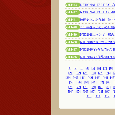
Vol.1443
NATIONAL TAP DA
Vol.1442
NATIONAL TAP DAY 20
Vol.1441
映画史上の名作16（渋
Vol.1440
2018年春～いろいろな別
Vol.1439
NTD2018に向けて～残
Vol.1438
NTD2018に向けて～つ
Vol.1437
NTD2016 Y's作品“You'd Be
Vol.1436
NTD2014 Y's作品“All of Me
[1]
[2]
[3]
[4]
[5]
[6]
[7]
[8]
[21]
[22]
[23]
[24]
[25]
[26]
[
[39]
[40]
[41]
[42]
[43]
[44]
[45
[58]
[59]
[60]
[61]
[62]
[63]
[
[76]
[77]
[78]
[79]
[80]
[81]
[
[94]
[95]
[96]
[97]
[98]
[99]
[
[110]
[111]
[112]
[