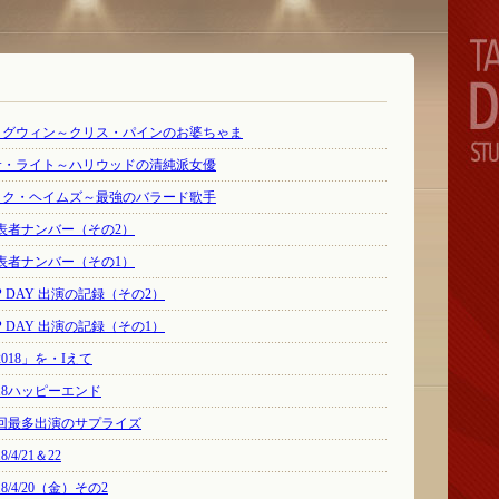
ン・グウィン～クリス・パインのお婆ちゃま
レサ・ライト～ハリウッドの清純派女優
ィック・ヘイムズ～最強のバラード歌手
Y 代表者ナンバー（その2）
Y 代表者ナンバー（その1）
AP DAY 出演の記録（その2）
AP DAY 出演の記録（その1）
 2018」を・Iえて
 2018ハッピーエンド
Y 21回最多出演のサプライズ
8/4/21＆22
018/4/20（金）その2