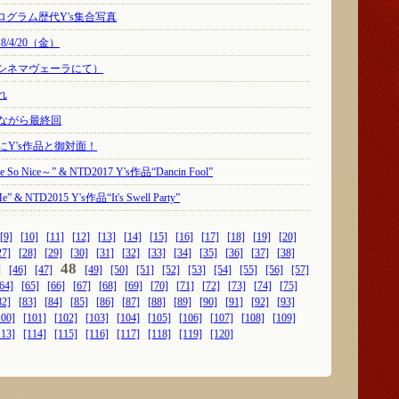
Y プログラム歴代Y's集合写真
18/4/20（金）
谷シネマヴェーラにて）
れ
念ながら最終回
いにY's作品と御対面！
 So Nice～” & NTD2017 Y's作品“Dancin Fool”
” & NTD2015 Y's作品“It's Swell Party”
[9]
[10]
[11]
[12]
[13]
[14]
[15]
[16]
[17]
[18]
[19]
[20]
27]
[28]
[29]
[30]
[31]
[32]
[33]
[34]
[35]
[36]
[37]
[38]
48
]
[46]
[47]
[49]
[50]
[51]
[52]
[53]
[54]
[55]
[56]
[57]
64]
[65]
[66]
[67]
[68]
[69]
[70]
[71]
[72]
[73]
[74]
[75]
82]
[83]
[84]
[85]
[86]
[87]
[88]
[89]
[90]
[91]
[92]
[93]
100]
[101]
[102]
[103]
[104]
[105]
[106]
[107]
[108]
[109]
113]
[114]
[115]
[116]
[117]
[118]
[119]
[120]