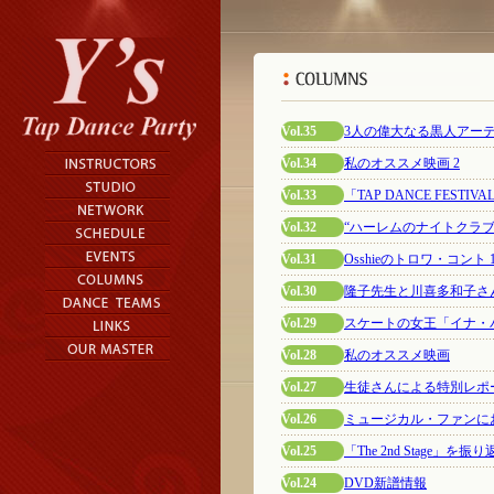
Vol.35
3人の偉大なる黒人アー
Vol.34
私のオススメ映画 2
Vol.33
「TAP DANCE FESTIV
Vol.32
“ハーレムのナイトクラ
Vol.31
Osshieのトロワ・コント 
Vol.30
隆子先生と川喜多和子さ
Vol.29
スケートの女王「イナ・
Vol.28
私のオススメ映画
Vol.27
生徒さんによる特別レポ
Vol.26
ミュージカル・ファンにお
Vol.25
「The 2nd Stage」を振
Vol.24
DVD新譜情報