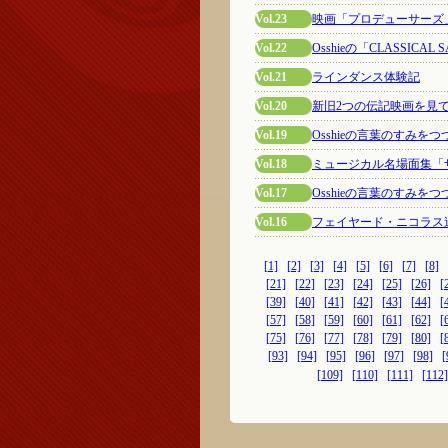
Vol.23
映画「プロデューサーズ
Vol.22
Osshieの「CLASSICAL
Vol.21
ラインダンス体験記
Vol.20
新旧2つの伝記映画を見
Vol.19
Osshieの言葉のすみを
Vol.18
ミュージカル名場面集「
Vol.17
Osshieの言葉のすみを
Vol.16
フェイヤード・ニコラス
[1]
[2]
[3]
[4]
[5]
[6]
[7]
[8]
[21]
[22]
[23]
[24]
[25]
[26]
[
[39]
[40]
[41]
[42]
[43]
[44]
[
[57]
[58]
[59]
[60]
[61]
[62]
[
[75]
[76]
[77]
[78]
[79]
[80]
[
[93]
[94]
[95]
[96]
[97]
[98]
[
[109]
[110]
[111]
[112]