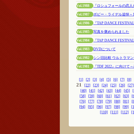
Vol.1988
『ロシュフォールの恋人
Vol.1987
ボビー・ライデル追悼～1
Vol.1986
『TAP DANCE FESTI
Vol.1985
写真を褒められました
Vol.1984
『TAP DANCE FESTIV
Vol.1983
DVDについて
Vol.1982
シン旧比較 ウルトラマン
Vol.1981
『TDF 2022』に向け
[1]
[2]
[3]
[4]
[5]
[6]
[7]
[8]
21
[22]
[23]
[24]
[25]
[26]
[27]
[40]
[41]
[42]
[43]
[44]
[45]
[
[58]
[59]
[60]
[61]
[62]
[63]
[
[76]
[77]
[78]
[79]
[80]
[81]
[
[94]
[95]
[96]
[97]
[98]
[99]
[
[110]
[111]
[112]
[