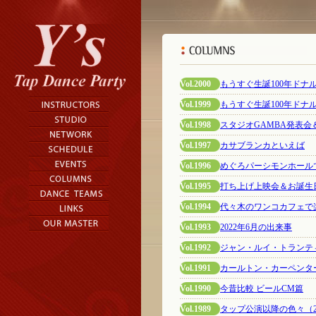
Vol.2000
もうすぐ生誕100年ドナ
Vol.1999
もうすぐ生誕100年ドナ
Vol.1998
スタジオGAMBA発表会
Vol.1997
カサブランカといえば
Vol.1996
めぐろパーシモンホールでチ
Vol.1995
打ち上げ上映会＆お誕生日会
Vol.1994
代々木のワンコカフェで
Vol.1993
2022年6月の出来事
Vol.1992
ジャン・ルイ・トランテ
Vol.1991
カールトン・カーペンタ
Vol.1990
今昔比較 ビールCM篇
Vol.1989
タップ公演以降の色々（20