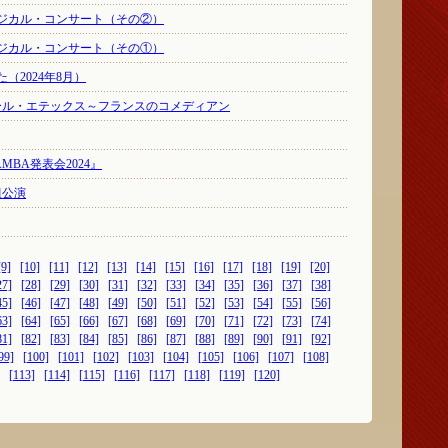
ジカル・コンサート（その②）
ジカル・コンサート（その①）
（2024年8月）
エール・エテックス～フランスのコメディアン
BA発表会2024』
組公演
[9]
[10]
[11]
[12]
[13]
[14]
[15]
[16]
[17]
[18]
[19]
[20]
27]
[28]
[29]
[30]
[31]
[32]
[33]
[34]
[35]
[36]
[37]
[38]
45]
[46]
[47]
[48]
[49]
[50]
[51]
[52]
[53]
[54]
[55]
[56]
63]
[64]
[65]
[66]
[67]
[68]
[69]
[70]
[71]
[72]
[73]
[74]
81]
[82]
[83]
[84]
[85]
[86]
[87]
[88]
[89]
[90]
[91]
[92]
99]
[100]
[101]
[102]
[103]
[104]
[105]
[106]
[107]
[108]
[113]
[114]
[115]
[116]
[117]
[118]
[119]
[120]