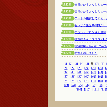
Vol.2283
吉田ひかるさんとミュー
Vol.2282
吉田ひかるさんとミュー
Vol.2281
アートを鑑賞してきました
Vol.2280
もうすぐ生誕100年ピ
Vol.2279
アラン・ドロンさん追悼
Vol.2278
橋本祥さん『スタジオGAM
Vol.2277
宝塚歌劇～1年ぶりの宙
Vol.2276
熱意を感じました
6
[1]
[2]
[3]
[4]
[5]
[7]
[8]
[21]
[22]
[23]
[24]
[25]
[26]
[
[39]
[40]
[41]
[42]
[43]
[44]
[
[57]
[58]
[59]
[60]
[61]
[62]
[
[75]
[76]
[77]
[78]
[79]
[80]
[
[93]
[94]
[95]
[96]
[97]
[98]
[
[109]
[110]
[111]
[112]