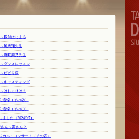
⑦～振付はじまる
⑥～風馬翔先生
⑤～麻咲梨乃先生
④～ダンスレッスン
③～ビビり病
②～キャスティング
①～はじまりは？
ん追悼（その②）
ん追悼（その①）
した（2024/9/7）
清さん～寅さん？
ジカル・コンサート（その③）