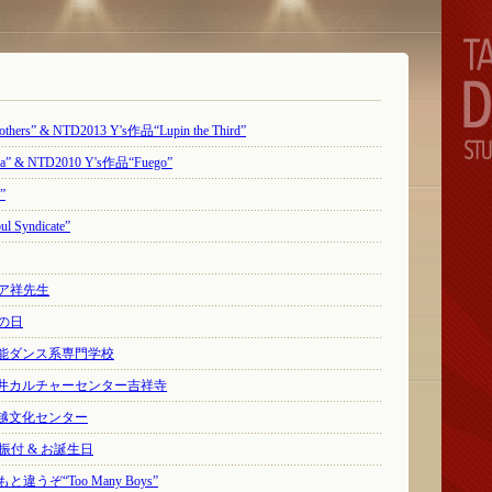
hers” & NTD2013 Y's作品“Lupin the Third”
a” & NTD2010 Y's作品“Fuego”
”
l Syndicate”
ィア祥先生
分の日
能ダンス系専門学校
井カルチャーセンター吉祥寺
越文化センター
s振付 & お誕生日
違うぞ“Too Many Boys”