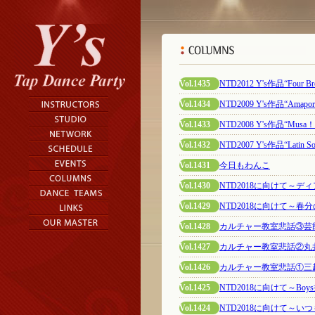
Vol.1435
NTD2012 Y's作品“Four Brot
Vol.1434
NTD2009 Y's作品“Amapor
Vol.1433
NTD2008 Y's作品“Musa！
Vol.1432
NTD2007 Y's作品“Latin Sou
Vol.1431
今日もわんこ
Vol.1430
NTD2018に向けて～デ
Vol.1429
NTD2018に向けて～春
Vol.1428
カルチャー教室悲話③芸
Vol.1427
カルチャー教室悲話②丸
Vol.1426
カルチャー教室悲話①三
Vol.1425
NTD2018に向けて～Boy
Vol.1424
NTD2018に向けて～いつもと