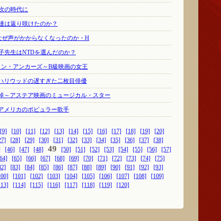
て次の時代に
ぜ私達は返り咲けたのか？
話～なぜ声がかからなくなったのか・H
隆子先生はNTDを選んだのか？
リン・アンカーズ～B級映画の女王
ハリウッドの遅すぎた二枚目俳優
悼～アステア映画のミュージカル・スター
アメリカのポピュラー歌手
[9]
[10]
[11]
[12]
[13]
[14]
[15]
[16]
[17]
[18]
[19]
[20]
27]
[28]
[29]
[30]
[31]
[32]
[33]
[34]
[35]
[36]
[37]
[38]
49
]
[46]
[47]
[48]
[50]
[51]
[52]
[53]
[54]
[55]
[56]
[57]
64]
[65]
[66]
[67]
[68]
[69]
[70]
[71]
[72]
[73]
[74]
[75]
82]
[83]
[84]
[85]
[86]
[87]
[88]
[89]
[90]
[91]
[92]
[93]
100]
[101]
[102]
[103]
[104]
[105]
[106]
[107]
[108]
[109]
113]
[114]
[115]
[116]
[117]
[118]
[119]
[120]