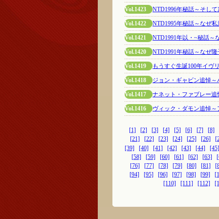
Vol.1423
NTD1996年秘話～そし
Vol.1422
NTD1995年秘話～な
Vol.1421
NTD1991年以・~秘
Vol.1420
NTD1991年秘話～なぜ
Vol.1419
もうすぐ生誕100年イヴ
Vol.1418
ジョン・ギャビン追悼～
Vol.1417
ナネット・ファブレー追
Vol.1416
ヴィック・ダモン追悼～
[1]
[2]
[3]
[4]
[5]
[6]
[7]
[8]
[21]
[22]
[23]
[24]
[25]
[26]
[
[39]
[40]
[41]
[42]
[43]
[44]
[45
[58]
[59]
[60]
[61]
[62]
[63]
[
[76]
[77]
[78]
[79]
[80]
[81]
[
[94]
[95]
[96]
[97]
[98]
[99]
[
[110]
[111]
[112]
[