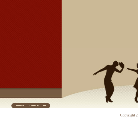
Copyright 20