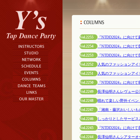
Vol.2255
『NTDD2024』に向け
Vol.2254
『NTDD2024』に向
Vol.2253
『NTDD2024』に向け
Vol.2252
人気のファッションアイ
Vol.2251
人気のファッションアイ
Vol.2250
『NTDD2024』に向け
Vol.2249
長澤仙明さんレヴュー公
Vol.2248
晴れて楽しい野外イベント（2
Vol.2247
「湘南・藤沢おいしいも
Vol.2246
しっかりとしたサービス
Vol.2245
『NTDD2024』に向け
Vol.2244
長澤仙明さんシアターオ