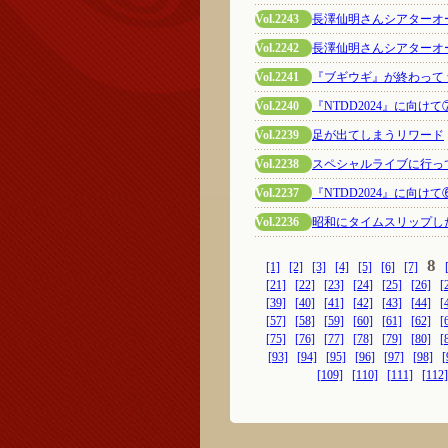
Vol.2243
長澤仙明さんシアターオ
Vol.2242
長澤仙明さんシアターオ
Vol.2241
『ブギウギ』が終わって
Vol.2240
『NTDD2024』に向け
Vol.2239
足が出てしまうリワード
Vol.2238
スペシャルライブに行っ
Vol.2237
『NTDD2024』に向
Vol.2236
昭和にタイムスリップし
8
[1]
[2]
[3]
[4]
[5]
[6]
[7]
[21]
[22]
[23]
[24]
[25]
[26]
[
[39]
[40]
[41]
[42]
[43]
[44]
[
[57]
[58]
[59]
[60]
[61]
[62]
[
[75]
[76]
[77]
[78]
[79]
[80]
[
[93]
[94]
[95]
[96]
[97]
[98]
[
[109]
[110]
[111]
[112]