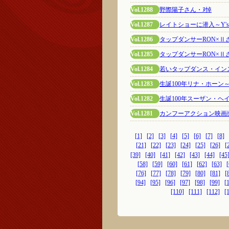
Vol.1288
野際陽子さん・ﾇ悼
Vol.1287
レイトショーに潜入～Y'
Vol.1286
タップダンサーRON×Ⅱ
Vol.1285
タップダンサーRON×
Vol.1284
若いタップダンス・イン
Vol.1283
生誕100年リナ・ホーン
Vol.1282
生誕100年スーザン・ヘ
Vol.1281
カンフーアクション映画
[1]
[2]
[3]
[4]
[5]
[6]
[7]
[8]
[21]
[22]
[23]
[24]
[25]
[26]
[
[39]
[40]
[41]
[42]
[43]
[44]
[45
[58]
[59]
[60]
[61]
[62]
[63]
[
[76]
[77]
[78]
[79]
[80]
[81]
[
[94]
[95]
[96]
[97]
[98]
[99]
[
[110]
[111]
[112]
[