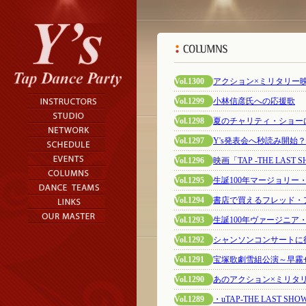
Vol.1300
アクション×ミリタリー
Vol.1299
小林信彦氏への応援歌
Vol.1298
夏のチャリティ・ショー
Vol.1297
Y's発表会へ秒読み開始
Vol.1296
映画「TAP -THE LAST
Vol.1295
生誕100年マージョリ
Vol.1294
書店で買えるフレッド・ア
Vol.1293
生誕100年ヴァージニ
Vol.1292
シャンソンコンサートに
Vol.1291
宝塚歌劇雪組公演～早霧
Vol.1290
あのアクション×ミリタ
Vol.1289
・uTAP-THE LAST SHO