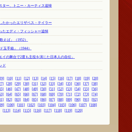
スター、トニー・カーティス追悼
したかったエリザベス・テイラー
ったエディ・フィッシャー追悼
歌えば」（1952）
ド玉手箱」（1944）
エイの舞台で2度も主役を演じた日本人の自伝」
ンド
[9]
[10]
[11]
[12]
[13]
[14]
[15]
[16]
[17]
[18]
[19]
[20]
27]
[28]
[29]
[30]
[31]
[32]
[33]
[34]
[35]
[36]
[37]
[38]
45]
[46]
[47]
[48]
[49]
[50]
[51]
[52]
[53]
[54]
[55]
[56]
63]
[64]
[65]
[66]
[67]
[68]
[69]
[70]
[71]
[72]
[73]
[74]
81]
[82]
[83]
[84]
[85]
[86]
[87]
[88]
[89]
[90]
[91]
[92]
99]
[100]
[101]
[102]
[103]
[104]
[105]
[106]
[107]
[108]
[113]
[114]
[115]
[116]
[117]
[118]
[119]
[120]