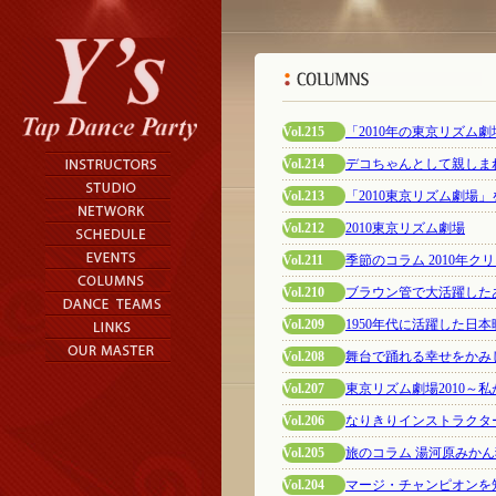
Vol.215
「2010年の東京リズム
Vol.214
デコちゃんとして親しま
Vol.213
「2010東京リズム劇場
Vol.212
2010東京リズム劇場
Vol.211
季節のコラム 2010年ク
Vol.210
ブラウン管で大活躍した
Vol.209
1950年代に活躍した日
Vol.208
舞台で踊れる幸せをかみし
Vol.207
東京リズム劇場2010～
Vol.206
なりきりインストラクタ
Vol.205
旅のコラム 湯河原みか
Vol.204
マージ・チャンピオンを