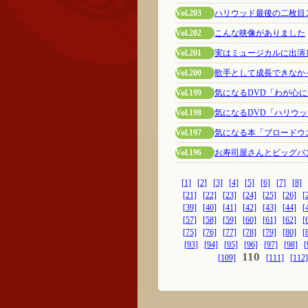
Vol.203
ハリウッド最後の二枚目
Vol.202
こんな映像がありました
Vol.201
実はミュージカルに出演
Vol.200
歌手として成長できなか
Vol.199
気になるDVD「わが心に
Vol.198
気になるDVD「ハリウッ
Vol.197
気になる本「ブロードウ
Vol.196
お寿司屋さんとビッグバ
[1]
[2]
[3]
[4]
[5]
[6]
[7]
[8]
[21]
[22]
[23]
[24]
[25]
[26]
[
[39]
[40]
[41]
[42]
[43]
[44]
[
[57]
[58]
[59]
[60]
[61]
[62]
[
[75]
[76]
[77]
[78]
[79]
[80]
[
[93]
[94]
[95]
[96]
[97]
[98]
[
110
[109]
[111]
[112]