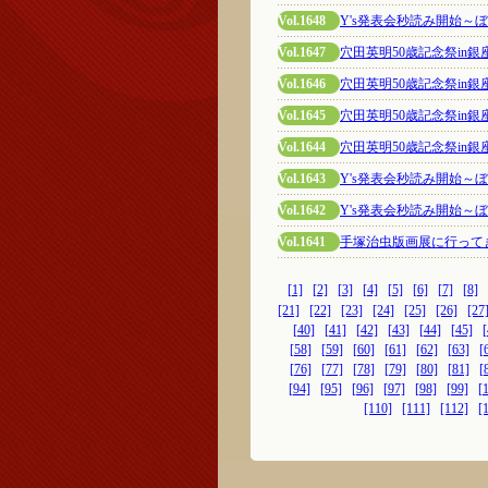
Vol.1648
Y's発表会秒読み開始～
Vol.1647
穴田英明50歳記念祭in
Vol.1646
穴田英明50歳記念祭in
Vol.1645
穴田英明50歳記念祭in
Vol.1644
穴田英明50歳記念祭in
Vol.1643
Y's発表会秒読み開始～
Vol.1642
Y's発表会秒読み開始～
Vol.1641
手塚治虫版画展に行って
[1]
[2]
[3]
[4]
[5]
[6]
[7]
[8]
[21]
[22]
[23]
[24]
[25]
[26]
[27
[40]
[41]
[42]
[43]
[44]
[45]
[
[58]
[59]
[60]
[61]
[62]
[63]
[
[76]
[77]
[78]
[79]
[80]
[81]
[
[94]
[95]
[96]
[97]
[98]
[99]
[
[110]
[111]
[112]
[