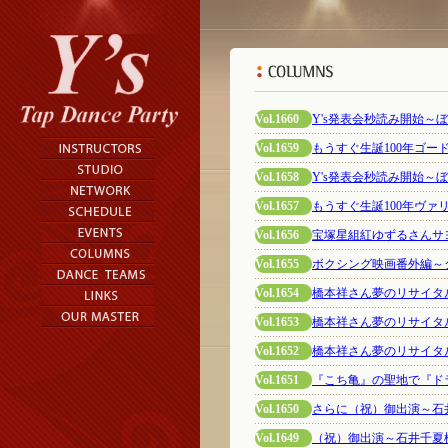
Vol.1660
Y's発表会秒読み開始～
Vol.1659
もうすぐ生誕100年ゴ
Vol.1658
Y's発表会秒読み開始～
Vol.1657
もうすぐ生誕100年ヴァ
Vol.1656
宝塚星組紅ゆずるさんサ
Vol.1655
ボクシング映画番外編～
Vol.1654
橋本祥さん夢のリサイタル
Vol.1653
橋本祥さん夢のリサイタル
Vol.1652
橋本祥さん夢のリサイタル
Vol.1651
『こち亀』の聖地で『ドラえもん
Vol.1650
さらに（祝）御出演～石
Vol.1649
（祝）御出演～石井千夏