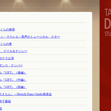
ぼくらの巻⑥
ードン・マクレエ～美声のミュージカル・スター
ぼくらの巻
リ、ゲイル＆ナンシー
ヨナラ公演
ダンス・ナンバー
『GIFT』（後編）
『GIFT』（中編）
『GIFT』（前編）
』～Higuchi Dance Studio発表会
井千夏様
様