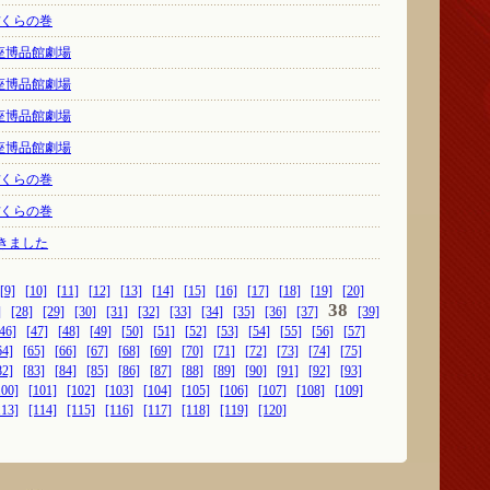
ぼくらの巻
銀座博品館劇場
銀座博品館劇場
銀座博品館劇場
銀座博品館劇場
ぼくらの巻
ぼくらの巻
きました
[9]
[10]
[11]
[12]
[13]
[14]
[15]
[16]
[17]
[18]
[19]
[20]
38
]
[28]
[29]
[30]
[31]
[32]
[33]
[34]
[35]
[36]
[37]
[39]
46]
[47]
[48]
[49]
[50]
[51]
[52]
[53]
[54]
[55]
[56]
[57]
64]
[65]
[66]
[67]
[68]
[69]
[70]
[71]
[72]
[73]
[74]
[75]
82]
[83]
[84]
[85]
[86]
[87]
[88]
[89]
[90]
[91]
[92]
[93]
100]
[101]
[102]
[103]
[104]
[105]
[106]
[107]
[108]
[109]
113]
[114]
[115]
[116]
[117]
[118]
[119]
[120]