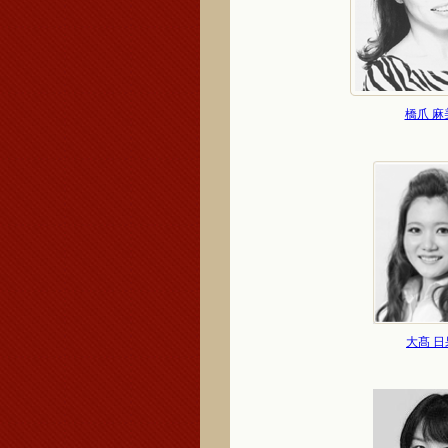
橋爪 麻
大髙 日