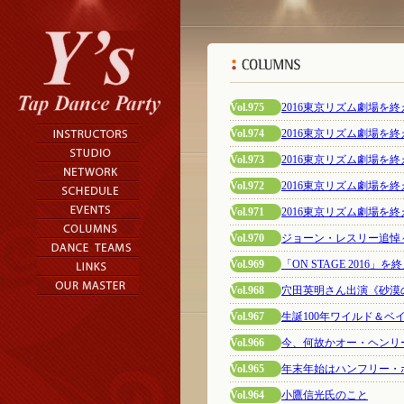
Vol.975
2016東京リズム劇場を
Vol.974
2016東京リズム劇場を
Vol.973
2016東京リズム劇場を
Vol.972
2016東京リズム劇場を
Vol.971
2016東京リズム劇場を
Vol.970
ジョーン・レスリー追悼
Vol.969
「ON STAGE 2016」を
Vol.968
穴田英明さん出演《砂漠
Vol.967
生誕100年ワイルド＆ベ
Vol.966
今、何故かオー・ヘンリ
Vol.965
年末年始はハンフリー・
Vol.964
小鷹信光氏のこと