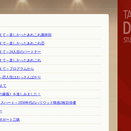
終えて～楽しかったあれこれ最終回
終えて～楽しかったあれこれ②
終えて～24人目のパートナー
終えて～楽しかったあれこれ
終えて～プログラムから
～恋人役はおっさんばかり
終えて
の薔薇》を楽しみました！
イスハート～1950年代のハリウッド映画2枚目俳優
ー
ボガート三昧