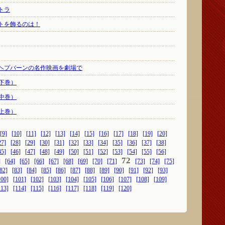
トラ
トを飾るのは！
ヘプバーンの名作映画を劇場で
下巻）
中巻）
上巻）
[9]
[10]
[11]
[12]
[13]
[14]
[15]
[16]
[17]
[18]
[19]
[20]
27]
[28]
[29]
[30]
[31]
[32]
[33]
[34]
[35]
[36]
[37]
[38]
45]
[46]
[47]
[48]
[49]
[50]
[51]
[52]
[53]
[54]
[55]
[56]
72
]
[64]
[65]
[66]
[67]
[68]
[69]
[70]
[71]
[73]
[74]
[75]
82]
[83]
[84]
[85]
[86]
[87]
[88]
[89]
[90]
[91]
[92]
[93]
100]
[101]
[102]
[103]
[104]
[105]
[106]
[107]
[108]
[109]
113]
[114]
[115]
[116]
[117]
[118]
[119]
[120]