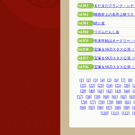
Vol.963
まだまだフランク・シナ
Vol.962
映画史上の名作上映ラス
Vol.961
絆と友
Vol.960
リズムだんし会
Vol.959
年末年始はオードリー・
Vol.958
宝塚＆SKDスタス公演（
Vol.957
宝塚＆SKDスタス公演（
Vol.956
宝塚＆SKDスタス公演（
[1]
[2]
[3]
[4]
[5]
[6]
[7]
[8]
[21]
[22]
[23]
[24]
[25]
[26]
[
[39]
[40]
[41]
[42]
[43]
[44]
[
[57]
[58]
[59]
[60]
[61]
[62]
[63
[76]
[77]
[78]
[79]
[80]
[81]
[
[94]
[95]
[96]
[97]
[98]
[99]
[
[110]
[111]
[112]
[