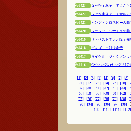
Vol.423
なぜか宝塚そして犬さら
Vol.422
なぜか宝塚そして犬さら
Vol.421
ビング・クロスビーの曲
Vol.420
フランク・シナトラの曲
Vol.419
ザ・ベストテンと隆子先
Vol.418
ディズニー対決今昔
Vol.417
マイケル・ジャクソンよ
Vol.416
CMソングのキング「LO
[1]
[2]
[3]
[4]
[5]
[6]
[7]
[8]
[21]
[22]
[23]
[24]
[25]
[26]
[
[39]
[40]
[41]
[42]
[43]
[44]
[
[57]
[58]
[59]
[60]
[61]
[62]
[
[75]
[76]
[77]
[78]
[79]
[80]
[
[93]
[94]
[95]
[96]
[97]
[98]
[109]
[110]
[111]
[112]