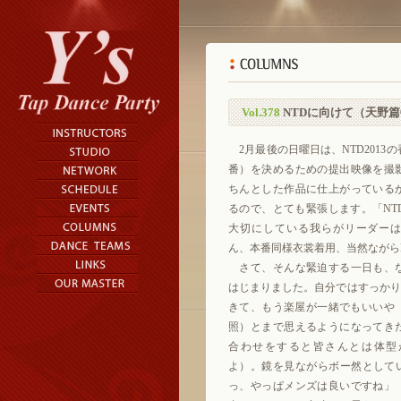
Vol.378
NTDに向けて（天野
2月最後の日曜日は、NTD2013
番）を決めるための提出映像を撮
ちんとした作品に仕上がっている
るので、とても緊張します。「NT
大切にしている我らがリーダー
ん、本番同様衣裳着用、当然ながら
さて、そんな緊迫する一日も、
はじまりました。自分ではすっかりPur
きて、もう楽屋が一緒でもいいや
照）とまで思えるようになってき
合わせをすると皆さんとは体型
よ）。鏡を見ながらボー然として
っ、やっぱメンズは良いですね」