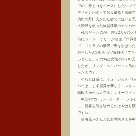
での、青と白をベースにしたシンプ
デザインが凝っており踊ると素敵で
演出の野口氏がただ者では無いと思
大階段を使った体型移動のナンバー
残念だったのが、男役2人がひとり
前にジーン・ケリーが映画『作詞作
で、〈クラブの階段で男をかばった
担当したANJU氏も宝塚時代『フ
いました。その時は女役のANJU
したが、リンダ・ヘイバーマン氏の
ったのです。
それとは逆に、ミュージカル『LaL
バーは、まず感覚が新しく、スタジ
聡氏の振付も近年珍しくオーソドッ
中詰の“コール・ポーター・メドレ
に、観客を引き込めるのはやはり演
ですね。
望海風斗さんと真彩希帆さんを中