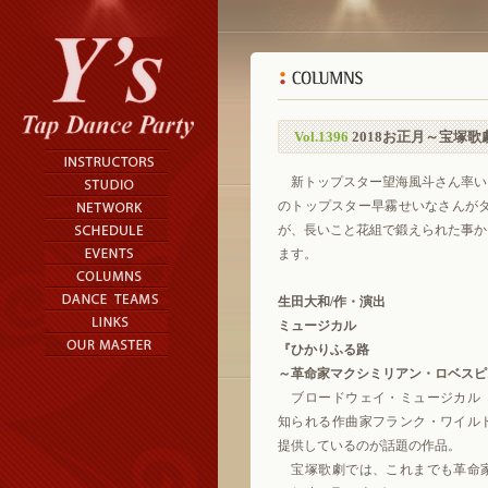
Vol.1396
2018お正月～宝塚
新トップスター望海風斗さん率い
のトップスター早霧せいなさんが
が、長いこと花組で鍛えられた事か
ます。
生田大和/作・演出
ミュージカル
『ひかりふる路
～革命家マクシミリアン・ロベスピ
ブロードウェイ・ミュージカル
知られる作曲家フランク・ワイル
提供しているのが話題の作品。
宝塚歌劇では、これまでも革命