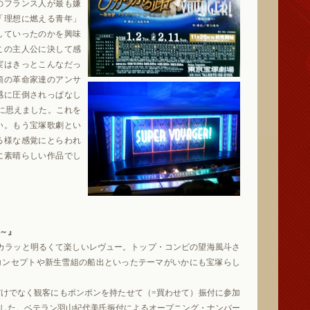
のフランス人が最も嫌
「理想に燃える青年」
していったのかを興味
この主人公に決して感
実はきっとこんなだっ
頭の革命家達のアンサ
感に圧倒されっぱなし
作に思えました。これを
い。もう宝塚歌劇とい
る様な感覚にとらわれ
に素晴らしい作品でし
へ～』
カラッと明るくて楽しいレヴュー。トップ・コンビの望海風斗さ
コンセプトや新生雪組の船出といったテーマがいかにも宝塚らし
けでなく観客にもポンポンを持たせて（=買わせて）振付に参加
した。ベテラン羽山紀代美氏振付によるオープニング・ナンバー