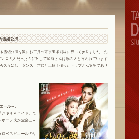
歌劇雪組公演
る雪組公演を観にお正月の東京宝塚劇場に行って参りました。先
ダンスの人だったのに対して望海さんは歌の人と言われています
ら久々に歌、ダンス、芝居と三拍子揃ったトップさん誕生であり
エール～』
『ジキル＆ハイド』で
ドホーン氏が全楽曲を
家ロベスピエールの話