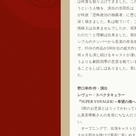
は何度も取り上げてきました。こ
うという人物を、演出の生田氏は
が何故「恐怖政治の独裁者」に堕
深く描きました。私は観ていて、
情移入は出来ませんでしたが、現
たのだ！と理解は出来ました。冒
ンブルのナンバーから音楽の存在
で、95分の作品が180分位の超大
何ヵ月も演じ続けるキャストが凄
うよりも劇団四季の芝居を観てい
ることもしばしばありました。実
た。
野口幸作/作・演出
レヴュー・スペクタキュラー
『SUPER VOYAGER!～希望の海
1部のお芝居とはうってかわって
ん真彩希帆さんの名前にちなんだ
い。
オープニングで、出演キャストだ
させる部分を除けば最高に楽しめま