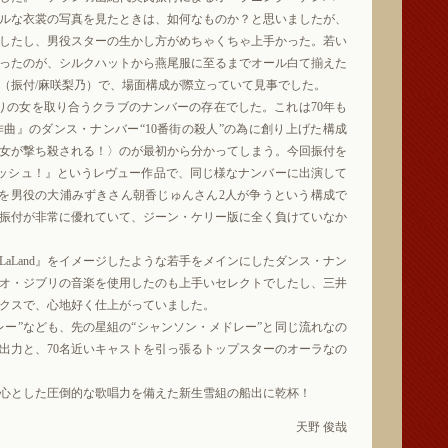
ルな衣裳の写真を見たときは、如何なものか？と思いましたが、
したし、男役スターの生かし方がめちゃくちゃ上手かった。若い
ったのが、シルクハットから燕尾服に至るまでオール白て揃えた
（振付/麻咲梨乃）で、場面構成が際立っていて見事でした。
の女を取り合うクラブのナンバーの存在でした。これは70年も
曲』のダンス・ナンバー“10番街の殺人”の為に創り上げた構成
女が撃ち殺される！〉のが最初から分かってしまう。今回振付を
ラッシュ！』というレヴュー作品で、同じ様なナンバーに出演して
氏を男役の大浦みずきさん朝香じゅんさん2人が争うという構成で
振付が非常に優れていて、ジーン・ケリー版に全く負けていなか
aLand』をイメージしたような若手をメインにしたダンス・ナン
オ・ジブリの音楽を使用したのも上手いセレクトでしたし、三井
クスで、心地好く仕上がっていました。
ー”なども、先の星組の“シャンソン・メドレー”と同じ流れなの
出力と、70名近いキャストを引っ張るトップスターのオーラなの
心とした圧倒的な歌唱力を備えた新生雪組の船出に乾杯！
天野 俊哉