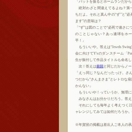
「バットを振るとホームランだから
絶対わざと間違えてるよね？第
ちだよ。それと真ん中の“ず”と“
ます”の意味は？
「“ず”は図のことで“必死で速さに
のことじゃない？あっ速球をホ
平！」
もういいや。答えは“Jewels Swin
会に向けてY'sのダンスチーム「Pure
生が振付して作品タイトルも命名し
次！答えは
前回
と同じだからノー
「えっ同じ？なんだったっけ。さん
つだから“さんまさま”とレトロな
かんない」
もういいや！っていうか、無理に
みなさんはお分かりだろう。答えは
それにしても毎年よく考えつく22
ャレンジしてみては如何だろうか。
※年賀状の掲載は差出人ご本人の承