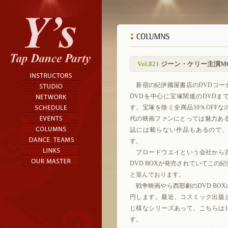
Vol.821
ジーン・ケリー主演M
新宿の紀伊國屋書店のDVDコー
DVDを中心に宝塚関連のDVDま
す。宝塚を除く全商品10％OFF
代の映画ファンにとっては魅力ある
誌には載らない作品もあるので
す。
ブロードウエイという会社から
DVD BOXが発売されていてこの
と並んでおります。
戦争映画やら西部劇のDVD BOXに
円します。最近、コスミック出版
じ様なシリーズあって、こちらは10
す。