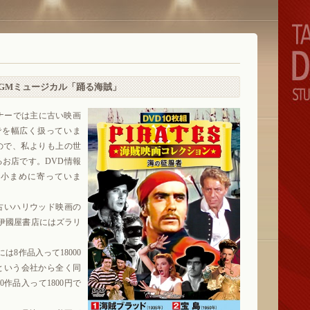
GMミュージカル「踊る海賊」
ナーでは主に古い映画
でを幅広く扱っていま
なので、私よりも上の世
お店です。DVD情報
、小まめに寄っていま
古いハリウッド映画の
紀伊國屋書店にはズラリ
は8作品入って18000
という会社から全く同
作品入って1800円で