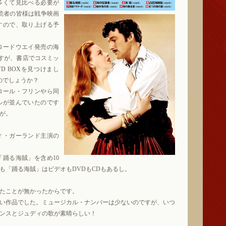
多くて見比べる必要が
の読者の皆様は戦争映画
すので、取り上げる予
ロードウエイ発売の海
ですが、書店でコスミッ
D BOXを見つけまし
のでしょうか？
ロール・フリンやら同
ルが並んでいたのです
が。
ィ・ガーランド主演の
踊る海賊」を含め10
も「踊る海賊」はビデオもDVDもCDもあるし。
たことが無かったからです。
い作品でした。ミュージカル・ナンバーは少ないのですが、いつ
ンスとジュディの歌が素晴らしい！