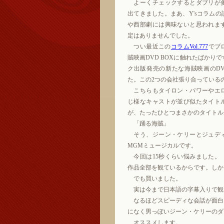
よーくチェックするとダブリが
出てきました。まあ、Y'sコラム
や西部劇には興味ないと思われま
定はありませんでした。
つい最近この
コラムVol.777
でブ
賊映画DVD BOXに触れたばかり
ク出版発売の新たな海賊映画のDV
た。この2つの会社張り合っている
こちらもタイロン・パワーやエ
じ様なキャストが並び似たタイト
が、たったひとつまさかのタイトル
「踊る海賊」
そう、ジーン・ケリーとジュデ
MGMミュージカルです。
今回は15秒くらい悩みました。「
作品全部を観ているからです。しか
でも買いました。
実は今まで日本語の字幕入りで観
なるほどスピーディな会話が面白
になく男っぽいジーン・ケリーのダ
オススメします。