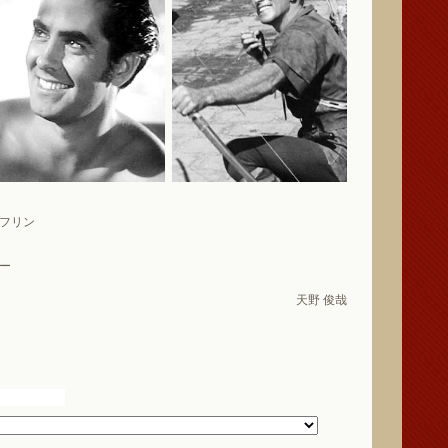
フリン
ー
天野 俊哉