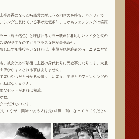
上半身裸になった時鑑賞に耐えうる肉体美を持ち、ハンサムで、
ンシングに長けている事が最低条件。しかもフェンシングは笑顔
ラー（総天然色）と呼ばれるカラー映画に相応しいメイクと髪の
ス姿が基本なのでグラマラスな体が最低条件。
醸し出す相棒役もいなければ。主役が絶体絶命の時、ニヤニヤ笑
も。彼女は必ず最後に主役の身代わりに死ぬ事になります。大抵
主役からキスされる事はありません。
て悪いやつだと分かる位憎々しい悪役。主役とのフェンシングの
かねばなりません。
華なセットがあれば完成。
かね。
ターだけなのです。
しょうが、興味のある方は是非1度ご覧になってみてください