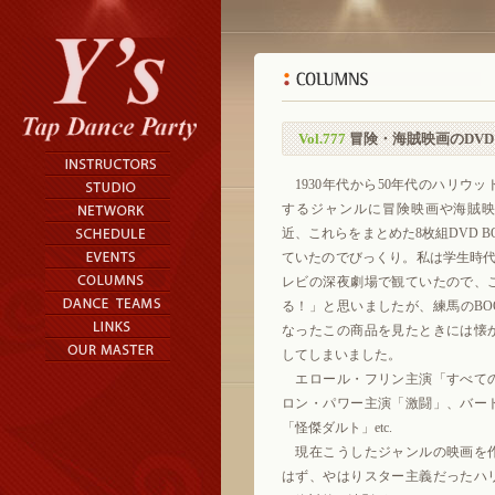
Vol.777
冒険・海賊映画のDV
1930年代から50年代のハリウ
するジャンルに冒険映画や海賊
近、これらをまとめた8枚組DVD BO
ていたのでびっくり。私は学生時代
レビの深夜劇場で観ていたので、
る！」と思いましたが、練馬のBOO
なったこの商品を見たときには懐
してしまいました。
エロール・フリン主演「すべて
ロン・パワー主演「激闘」、バー
「怪傑ダルト」etc.
現在こうしたジャンルの映画を
はず、やはりスター主義だったハ