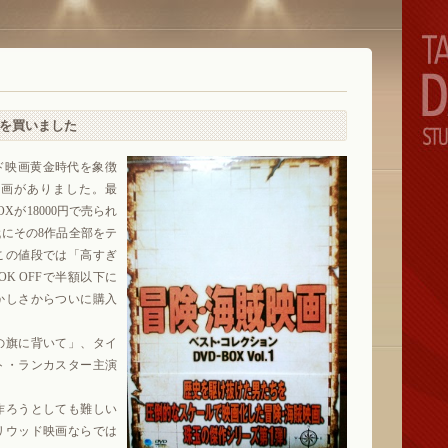
Dを買いました
ッド映画黄金時代を象徴
映画がありました。最
Xが18000円で売られ
にその8作品全部をテ
この値段では「高すぎ
K OFFで半額以下に
かしさからついに購入
の旗に背いて」、タイ
ト・ランカスター主演
作ろうとしても難しい
リウッド映画ならでは