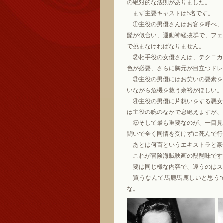
の絶対的な法則がありました。
まず主要キャストは5名です。
①主役の男優さんはお客を呼べ、
髭が似合い、運動神経抜群で、フェ
で挑まなければなりません。
②相手役の女優さんは、テクニカ
色が必要、さらに胸元が目立つドレ
③主役の男優にはお笑いの要素を
いながら危機を救う余裕がほしい。
④主役の男優に片想いをする悪女
は主役の腕のなかで息絶えますが、
⑤そして最も重要なのが、一目見
闘いで全く同情を受けずに死んで行
あとは何百というエキストラと豪
これが冒険海賊映画の醍醐味です
要は同じ様な内容で、違うのはス
買うなんて馬鹿馬鹿しいと思うで
な。