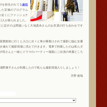
付を担当されてる
麻咲
した宝塚のプログラム
の近くにファッショナ
2人が座られました。
だと話すのは間違いなく大地真央さんのお衣裳の打ち合わせです
迎賓館前に行くと入口に次々と車が横着けされて撮影に臨む女優
き連れて撮影現場に消えて行きます。電車で到着したのは私らダ
ーのF田さんと一緒にドラマのパーティー場面にご出演の奇麗どころ
淺野康子さんが到着したので私らも撮影現場入りしましょう！
天野 俊哉