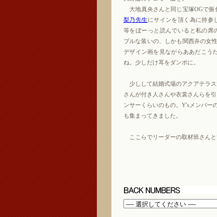
大地真央さんと同じ宝塚OGで振
梨乃先生
にサインを頂く為に持参
等をぼーっと読んでいると私の席
ブルな装いの、しかも関西弁の女性
デザイン画を見ながらああだこう
ね。少しだけ耳をダンボに。
少しして結婚式場のアクアテラス
さんが付き人さんや衣裳さんらを引
ンサーくらいのもの。Y'sメンバ
も集まってきました。
ここらでリーダーの取材班さんと