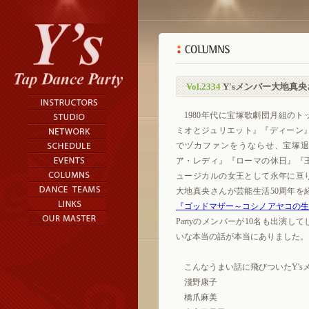
Vol.2334
Y'sメンバー大地真
1980年代に宝塚歌劇団月組のト
ミオとジュリエット』『ディーン』『Guy
でヅカファンをうならせ、宝塚
ア・レディ』『ローマの休日』『
ュージカルの女王として永年に亘
大地真央さんが芸能生活50周年を
『ゴッドマザー～コシノアヤコの生
Partyのメンバーが10名も出演し
いな本当の話が本当にありました。
こんなうまい話に飛びついたY's
淺野康子
橋爪麻美