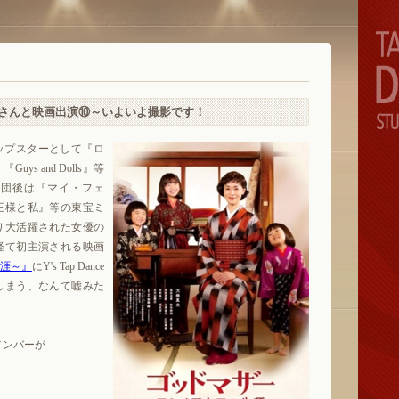
央さんと映画出演⑩～いよいよ撮影です！
ップスターとして『ロ
s and Dolls』等
退団後は『マイ・フェ
王様と私』等の東宝ミ
り大活躍された女優の
経て初主演される映画
涯～』
にY's Tap Dance
てしまう、なんて嘘みた
メンバーが