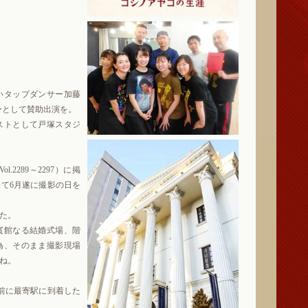
いタップダンサー加藤
ーとして賛助出演を。
ストとして戸塚スタジ
.2289～2297）に掲
て6月遂に撮影の日を
た。
賓館なる結婚式場、階
為、そのまま撮影現場
ね。
前に最寄駅に到着した