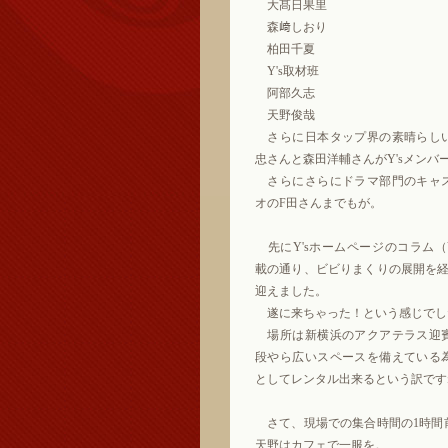
大髙日果里
森﨑しおり
柏田千夏
Y's取材班
阿部久志
天野俊哉
さらに日本タップ界の素晴らし
忠さんと森田洋輔さんがY'sメンバ
さらにさらにドラマ部門のキャ
オのF田さんまでもが。
先にY'sホームページのコラム（Vol
載の通り、ビビりまくりの展開を経
迎えました。
遂に来ちゃった！という感じでし
場所は新横浜のアクアテラス迎
段やら広いスペースを備えている
としてレンタル出来るという訳です
さて、現場での集合時間の1時間
天野はカフェで一服を。