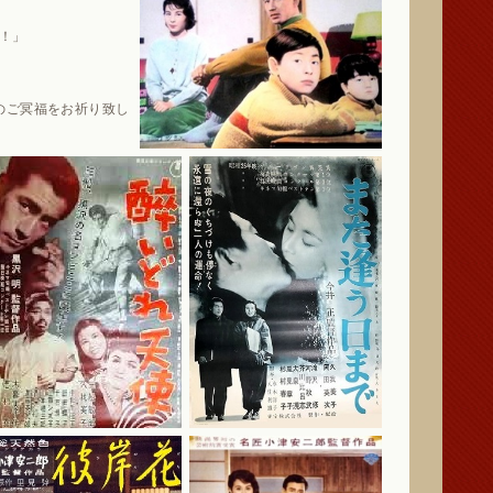
！」
のご冥福をお祈り致し