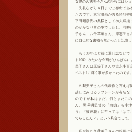
女優の久我美子さんの訃報にはショ
失礼ながら今日までご存命であ
たのです。東宝映画が誇る怪獣特
平田昭彦氏の奥様として御夫婦揃
のがかなり昔の事でしたし、同時
子さん、八千草薫さん、岸惠子さ
に自伝的な書物も無かったと記憶し
もう30年ほど前に週刊誌などで
ト100》みたいな企画がひんぱん
美子さんは原節子さんや吉永小百
ベスト1に輝く事が多かったのです
久我美子さんの代表作と言えば
越しにみせるラブシーンが有名な
のですが私はまだ、何とまだこ
ん。黒澤明監督の『白痴』も小
う』『彼岸花』に至っては「はて
てらしたん？」という具合でして。
私が観た久我美子さんの映画は