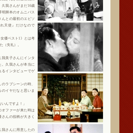
久我さんがまだ16歳
澤明脚本のオムニバス
さんとの最初のエピソ
どれ天使』だけなので
女優ベスト1》とは考
た（失礼）。
久我美子さんにインタ
た。久我さんが本当に
れるインタビューでゲ
しのラブシーンの時、
るのイヤだなと思いま
ないんですよ！」
のオファーが来た時は
優さんの役柄が大きく
久我さんに用意したの