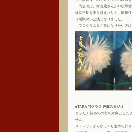
同公演は、海老蔵さんが13役早替
体調不良を乗り越えたりと、歌舞伎
り感慨深い公演となりました。
プログラムをご覧になりたい方は
■TAP入門クラス 戸塚スタジオ
まったく初めての方を対象とした
せん。
ストレッチからゆっくり進めて行き