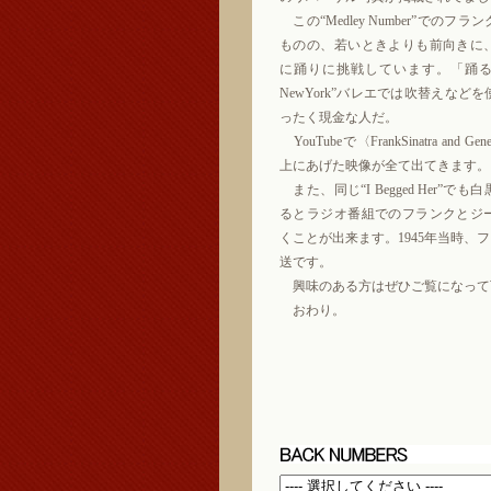
この“Medley Number”での
ものの、若いときよりも前向きに
に踊りに挑戦しています。「踊る大紐育
NewYork”バレエでは吹替えなど
ったく現金な人だ。
YouTubeで〈FrankSinatra and 
上にあげた映像が全て出てきます。
また、同じ“I Begged Her”
るとラジオ番組でのフランクとジ
くことが出来ます。1945年当時
送です。
興味のある方はぜひご覧になって
おわり。