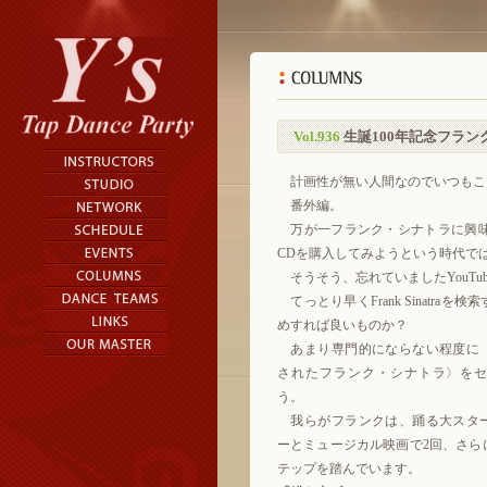
Vol.936
生誕100年記念フラン
計画性が無い人間なのでいつもこ
番外編。
万が一フランク・シナトラに興味
CDを購入してみようという時代で
そうそう、忘れていましたYouTu
てっとり早くFrank Sinatra
めすれば良いものか？
あまり専門的にならない程度に
されたフランク・シナトラ〉を
う。
我らがフランクは、踊る大スタ
ーとミュージカル映画で2回、さら
テップを踏んでいます。