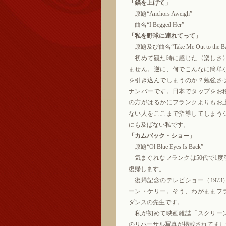
「錨を上げて」
原題“Anchors Aweigh”
曲名“I Begged Her”
「私を野球に連れてって」
原題及び曲名“Take Me Out to the Bal
初めて観た時に感じた〈楽しさ
ません。逆に、何でこんなに簡単
を引き込んでしまうのか？勉強さ
ナンバーです。日本でタップをお
の方がはるかにフランクよりもお
ない人をここまで指導してしまう
にも及ばない私です。
「カムバック・ショー」
原題“Ol Blue Eyes Is Back”
気まぐれなフランクは50代で1度
復帰します。
復帰記念のテレビショー（1973
ーン・ケリー。そう、わがままフ
ダンスの先生です。
私が初めて映画雑誌「スクリー
のリハーサル写真が掲載されてまし