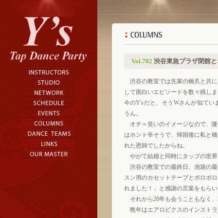
Vol.782
渋谷東急プラザ閉館と
渋谷の教室では先輩の橋爪と共に
して面白いエピソードを数々残しま
今のY'sだと、そうWさんが似て
うん。
オチ＝笑いのイメージなので、隆
はホント辛そうで、帰国後に私と橋
れた恩師でしたからね。
やがて結婚と同時にタップの世界
渋谷の教室での最終日、池袋の最
スン用のカセットテープとボロボロ
れました！」と感謝の言葉をもらい
それから20年も会うこともなく、
晩年はエアロビクスのインストラ