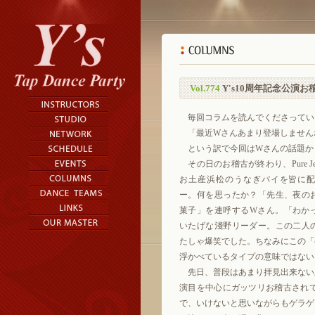
Vol.774
Y's10周年記念公演お
毎回コラムを読んでくださってい
「最近Wさんあまり登場しません
という訳で今回はWさんの話題か
その日のお稽古が終わり、Pure Je
お土産浜松のうなぎパイを皆に
ー。何を思ったか？「先生、夜の
菓子」を連呼するWさん。「わか
いたげな淺野リーダー。この二人
たしゃ爆笑でした。ちなみにこの「
浮かべているタイプの意味ではない
先日、普段はあまり拝見出来ない
演目を中心にガッツリお稽古され
で、いけないと思いながらもゲラゲ