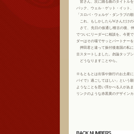
皆さん、次に踊る曲のタイトルを
バック、ウェル・ゲット・イット、
「スロバ・ウェルゲ・ダンラブの順
これ、もしかしたらWさんだけの
さて、先日の仮通し稽古の後、仲
でついにリーダーに相談を。今更で
ダーはその場でサッとパートナーを
押田君と違って振付後進国の私に
古スタートしました。勿論タップシ
どうなりますことやら。
※もともとは出張や旅行のお土産に
パイで）過ごしてほしい」という願
ようなことを思い浮かべる人があま
リンクのような赤黒黄のデザインカ