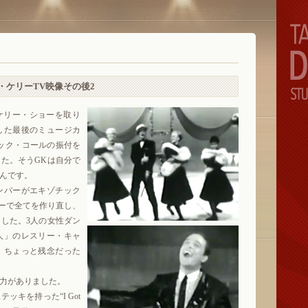
ン・ケリーTV映像その後2
ケリー・ショーを取り
した最後のミュージカ
でジャック・コールの振付を
た。そうGKは自分で
んです。
ンバーがエキゾチック
ョーで全てを作り直し、
した。3人の女性ダン
人」のレスリー・キャ
、ちょっと残念だった
力がありました。
キを持った“I Got