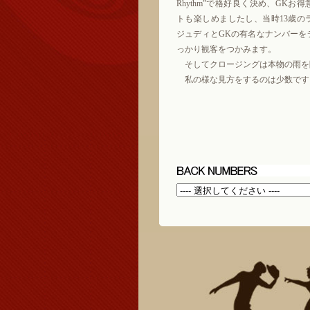
Rhythm”で格好良く決め、GKお
トも楽しめましたし、当時13歳の
ジュディとGKの有名なナンバーを
っかり観客をつかみます。
そしてクロージングは本物の雨を降らせての“
私の様な見方をするのは少数です