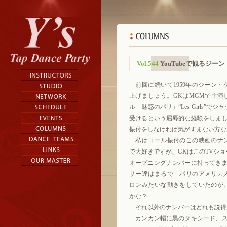
Vol.544
YouTubeで観るジー
前回に続いて1959年のジーン・
上げましょう。GKはMGMで主演
ル「魅惑のパリ」“Les Girls”
受けるという屈辱的な経験をしまし
振付をしなければ気がすまない方な
私はコール振付のこの映画のナ
で大好きですが、GKはこのTVシ
オープニングナンバーに持ってきま
サー達はまるで「パリのアメリカ
ロンみたいな動きをしていたのが
かな？
それ以外のナンバーはどれも説得
カンカン帽に黒のタキシード、ステッ