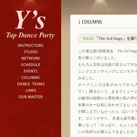
Vol.42
「The 3rd Stage」を
この度は第3回発表会「The 3rd S
有り難うございました。
もちろん主役は生徒の皆さんです
ニングとエンディングにエンタテ
みました。
オープニングは私のセリフから
で！）踊るという、まるでミュージ
の練習の段階から男性陣と私の声
本番のキーは私に合わせてもらっ
が聞こえていなかったら（口パク
す。ゴメンナサイ。 衣裳も超可愛
番になって「やっぱり、ちょっと
いの気持ちが膨らんできましたが