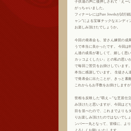
子供達の声に後押しされて「えー
がっちゃいました。
フィナーレにはPure Jewelsが
ャン”による宝塚チックなエンディ
お楽しみ頂けたでしょうか。
今回の発表会も、皆さん練習の成
うで本当に良かったです。 今回は
ん達の成長が著しくて、嬉しく思い
カッコよくしたい」との私の思い
で毎回ご苦労をお掛けしています
本当に感謝しています。 生徒さん
で発表会に出たことが、きっと素
これからもお手数をお掛けしますが
世相を反映した“萌え～”な芝居仕
み頂けたと思いますが、今回はど
目を並べたので、これまでよりも
りお楽しみ頂けたのではないでしょ
ンバー一丸となって、皆様に、より
よろしくお願いいたします。