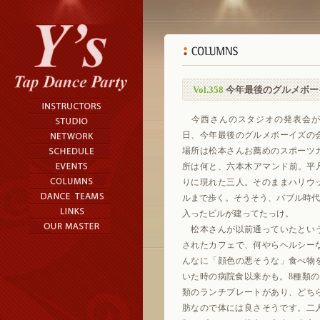
Vol.358
今年最後のグルメボー
今西さんのスタジオの発表会が
日、今年最後のグルメボーイズの
場所は松本さんお薦めのスポーツ
所は何と、六本木アマンド前。平凡
りに現れた三人。そのままハリウ
ルまで歩く。そうそう、バブル時代
入ったビルが建ってたっけ。
松本さんが以前通っていたとい
されたカフェで、何やらヘルシー
んなに「顔色の悪そうな」食べ物
いた時の病院食以来かも。8種類の
類のランチプレートがあり、どち
肪なので体には良さそうです。二人