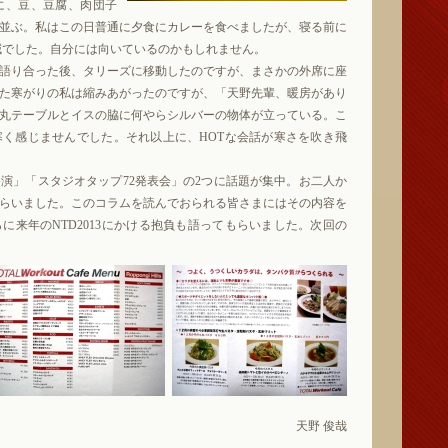
に、豆、豆腐、肉団子
並ぶ。私はこの日普通に夕食にカレーを食べましたが、寝る前に
g減でした。自分には向いているのかもしれません。
語り合った後、タリーズに移動したのですが、まさかの外席に座
た寒がりの私は縮みあがったのですが、「天野先輩、暖房があり
丸テーブルとイスの脇に何やらシルバーの物体が立っている。こ
く感じませんでした。それ以上に、HOTな会話が寒さを吹き飛
」「スタジオタップ72発表会」の2つに話題が集中。お二人か
らいました。このコラムを読んでおられる皆さまにはその内容を
に来年のNTD2013にかける抱負も語ってもらいました。次回の
天野 俊哉