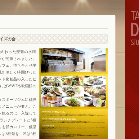
イズの会
終わった翌週の水曜
会が開催されました。
カフェ。待ち合わせ場
!! 珍しく時間ぴった
ッド化粧品の入ったビ
にはWAVEや映画館の
うスポーツジムに併設
なメニューが並ぶ。こ
を観るのは、入院して
ランチプレートと5種
らも低カロリー、低脂
は8種類を、私は5種