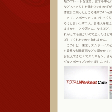
類のプレートを注文。玄米を中心
などあっさりした味付けのおかずが
体重計に乗ったところ通常の1.5k
さて、スポーツカフェでじっくり
ろうと言い出す二人。普通人を超え
ますから」と今西さん。なるほど、
れがとても温かいので思ったほど寒
ばしてくれたのかも知れません。
この日は「東京リズムボーイズ公演
ら貴重な制作裏話などを聞かせても
お伝えできなくてスミマセン。さら
グルメボーイズの会も楽しみです。