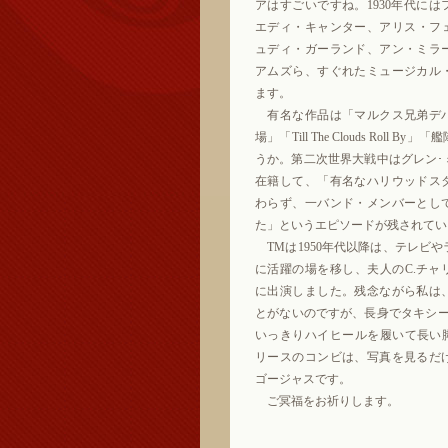
アはすごいですね。1930年代に
エディ・キャンター、アリス・フェ
ュディ・ガーランド、アン・ミラ
アムズら、すぐれたミュージカル
ます。
有名な作品は「マルクス兄弟デ
場」「Till The Clouds Roll 
うか。第二次世界大戦中はグレン･
在籍して、「有名なハリウッドス
わらず、一バンド・メンバーとし
た」というエピソードが残されてい
TMは1950年代以降は、テレビ
に活躍の場を移し、夫人のC.チャ
に出演しました。残念ながら私は
とがないのですが、長身でタキシー
いっきりハイヒールを履いて長い脚
リースのコンビは、写真を見るだ
ゴージャスです。
ご冥福をお祈りします。