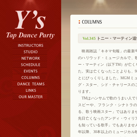
Vol.345
トニー・マーティン追
映画雑誌「キネマ旬報」の最新号の
のハリウッド・ミュージカルで、
ー・マーティン（以下TM）が亡く
た。実は亡くなったことよりも、9
とにびっくりしました。MGMミ
グ・スター、シド・チャリースの
ります。
TMはハンサムで歌のうまい人で
スビーや、フランク・シナトラ
る、歌う映画スター」ではありま
先日亡くなったアンディ・ウィリ
も知っている歌手」でもありません
年以降、30本以上のミュージカル