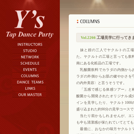
Vol.2266
工場見学に行ってき
妹と姪の三人でヤクルトの工場
た。ヤクルトの工場と言っても飲
南にある化粧品の工場です。
乳酸菌飲料でカラダの内側から
ラダの外側からお肌の健やかさを
の内外美容〉と言うそうです。
「五感で感じる体感ツアー」と
酸菌から開発されたオリジナル成
インを見学したり、ヤクルト100
盛り込まれた約90分の見学コース
当たり前かもしれませんが、エ
も中も清潔感が保たれていてとても
最後に、おなかの味方ヤクルト