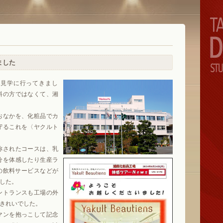
ました
見学に行ってきまし
料の方ではなくて、湘
おなかを、化粧品でカ
守るこれを〈ヤクルト
称されたコースは、乳
分を体感したり生産ラ
0の飲料サービスなどが
でした。
ントランスも工場の外
きれいでした。
マンを抱っこして記念