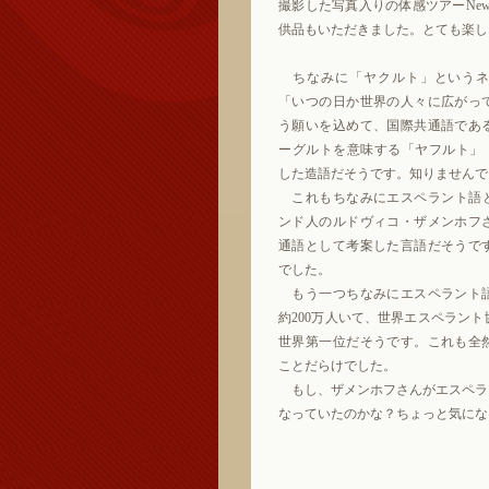
撮影した写真入りの体感ツアーNe
供品もいただきました。とても楽し
ちなみに「ヤクルト」というネ
「いつの日か世界の人々に広がっ
う願いを込めて、国際共通語であ
ーグルトを意味する「ヤフルト」（Ja
した造語だそうです。知りませんで
これもちなみにエスペラント語とは
ンド人のルドヴィコ・ザメンホフ
通語として考案した言語だそうで
でした。
もう一つちなみにエスペラント
約200万人いて、世界エスペラン
世界第一位だそうです。これも全
ことだらけでした。
もし、ザメンホフさんがエスペラ
なっていたのかな？ちょっと気にな