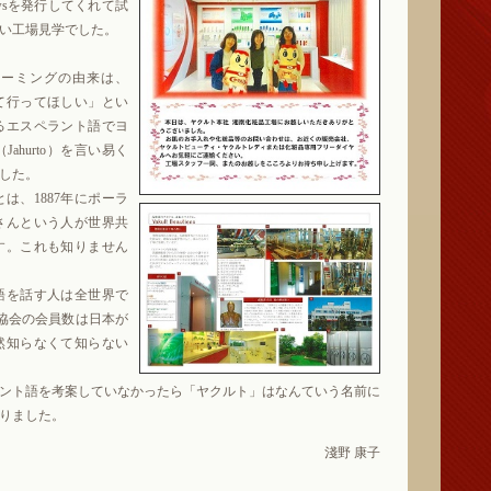
wsを発行してくれて試
い工場見学でした。
ーミングの由来は、
て行ってほしい」とい
るエスペラント語でヨ
hurto）を言い易く
した。
、1887年にポーラ
さんという人が世界共
す。これも知りません
語を話す人は全世界で
ト協会の会員数は日本が
然知らなくて知らない
ント語を考案していなかったら「ヤクルト」はなんていう名前に
りました。
淺野 康子