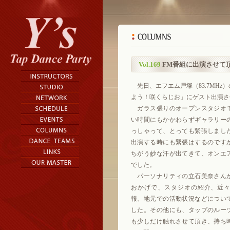
Vol.169
FM番組に出演させて
先日、エフエム戸塚（83.7MHz
よう！咲くらじお」にゲスト出演さ
ガラス張りのオープンスタジオ
い時間にもかかわらずギャラリー
っしゃって、とっても緊張しまし
出演する時にも緊張はするのです
ちがう妙な汗が出てきて、オンエ
でした。
パーソナリティの立石美奈さん
おかげで、スタジオの紹介、近
報、地元での活動状況などについ
した。その他にも、タップのルー
も少しだけ触れさせて頂き、持ち時