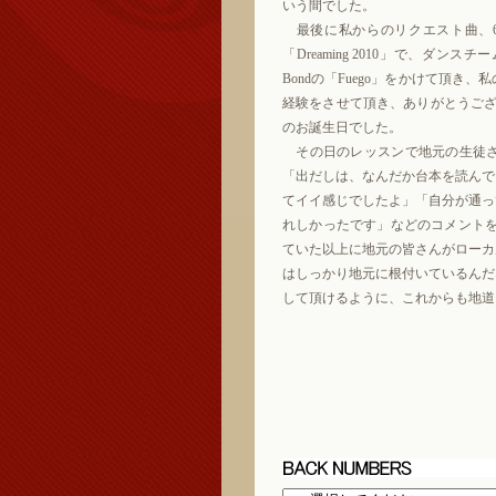
いう間でした。
最後に私からのリクエスト曲、
「Dreaming 2010」で、ダンスチーム
Bondの「Fuego」をかけて頂
経験をさせて頂き、ありがとうござ
のお誕生日でした。
その日のレッスンで地元の生徒さ
「出だしは、なんだか台本を読んで
てイイ感じでしたよ」「自分が通っ
れしかったです」などのコメント
ていた以上に地元の皆さんがローカ
はしっかり地元に根付いているんだ
して頂けるように、これからも地道